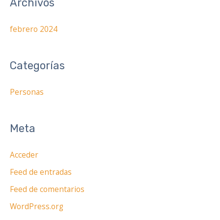
Archivos
r
p
febrero 2024
o
r
:
Categorías
Personas
Meta
Acceder
Feed de entradas
Feed de comentarios
WordPress.org