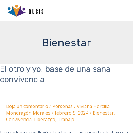
Ir
ME
al
PRI
contenido
Bienestar
El otro y yo, base de una sana
El
otro
convivencia
y
yo,
base
Deja un comentario
/
Personas
/
Viviana Hercilia
de
Mondragón Morales
/
febrero 5, 2024
/
Bienestar
,
una
Convivencia
,
Liderazgo
,
Trabajo
sana
La pandemia nos llevó a trasladar a casa nuestro trabajo y a